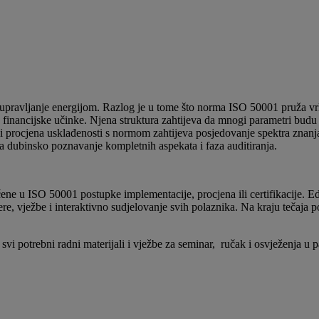
a upravljanje energijom. Razlog je u tome što norma ISO 50001 pruža vrlo
financijske učinke. Njena struktura zahtijeva da mnogi parametri budu p
 procjena usklađenosti s normom zahtijeva posjedovanje spektra znanja
jeva dubinsko poznavanje kompletnih aspekata i faza auditiranja.
čene u ISO 50001 postupke implementacije, procjena ili certifikacije. Ed
ere, vježbe i interaktivno sudjelovanje svih polaznika. Na kraju tečaja po
i.
 svi potrebni radni materijali i vježbe za seminar, ručak i osvježenja u 