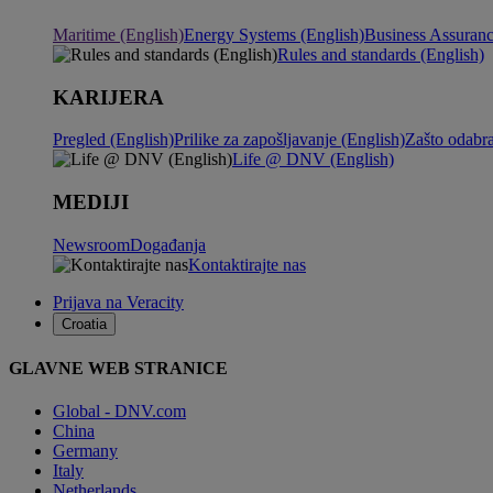
Maritime (English)
Energy Systems (English)
Business Assuranc
Rules and standards (English)
KARIJERA
Pregled (English)
Prilike za zapošljavanje (English)
Zašto odabr
Life @ DNV (English)
MEDIJI
Newsroom
Događanja
Kontaktirajte nas
Prijava na Veracity
Croatia
GLAVNE WEB STRANICE
Global - DNV.com
China
Germany
Italy
Netherlands