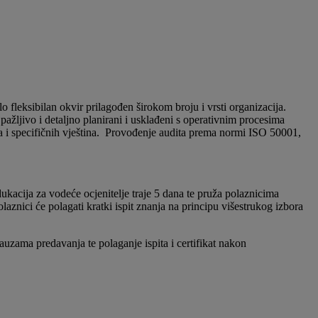
 fleksibilan okvir prilagođen širokom broju i vrsti organizacija.
ažljivo i detaljno planirani i usklađeni s operativnim procesima
 i specifičnih vještina. Provođenje audita prema normi ISO 50001,
ukacija za vodeće ocjenitelje traje 5 dana te pruža polaznicima
laznici će polagati kratki ispit znanja na principu višestrukog izbora
pauzama predavanja te polaganje ispita i certifikat nakon