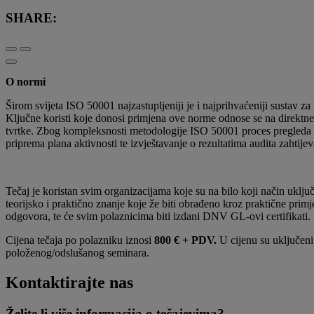
SHARE:
O normi
Širom svijeta ISO 50001 najzastupljeniji je i najprihvaćeniji sustav z
Ključne koristi koje donosi primjena ove norme odnose se na direktne 
tvrtke. Zbog kompleksnosti metodologije ISO 50001 proces pregleda i
priprema plana aktivnosti te izvještavanje o rezultatima audita zahti
Tečaj je koristan svim organizacijama koje su na bilo koji način uklju
teorijsko i praktično znanje koje že biti obrađeno kroz praktične primj
odgovora, te će svim polaznicima biti izdani DNV GL-ovi certifikat
Cijena tečaja po polazniku iznosi
800 €
+ PDV.
U cijenu su uključeni
položenog/odslušanog seminara.
Kontaktirajte nas
Želite li više informacija o tečajevima?