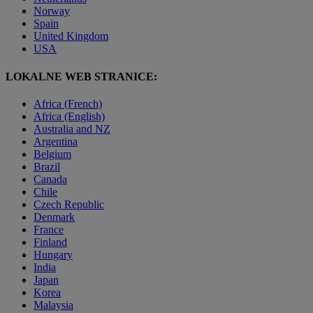
Norway
Spain
United Kingdom
USA
LOKALNE WEB STRANICE:
Africa (French)
Africa (English)
Australia and NZ
Argentina
Belgium
Brazil
Canada
Chile
Czech Republic
Denmark
France
Finland
Hungary
India
Japan
Korea
Malaysia