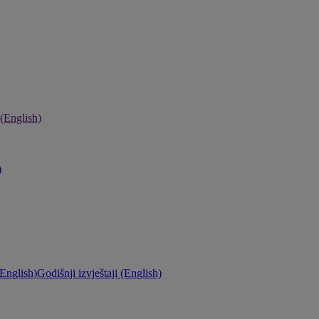
 (English)
)
English)
Godišnji izvještaji (English)