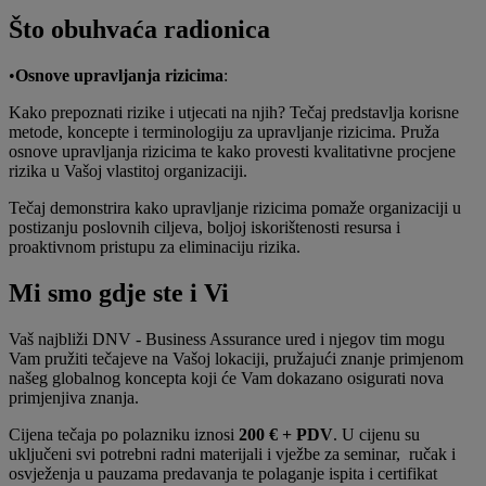
Što obuhvaća radionica
•
Osnove upravljanja rizicima
:
Kako prepoznati rizike i utjecati na njih? Tečaj predstavlja korisne
metode, koncepte i terminologiju za upravljanje rizicima. Pruža
osnove upravljanja rizicima te kako provesti kvalitativne procjene
rizika u Vašoj vlastitoj organizaciji.
Tečaj demonstrira kako upravljanje rizicima pomaže organizaciji u
postizanju poslovnih ciljeva, boljoj iskorištenosti resursa i
proaktivnom pristupu za eliminaciju rizika.
Mi smo gdje ste i Vi
Vaš najbliži DNV - Business Assurance ured i njegov tim mogu
Vam pružiti tečajeve na Vašoj lokaciji, pružajući znanje primjenom
našeg globalnog koncepta koji će Vam dokazano osigurati nova
primjenjiva znanja.
Cijena tečaja po polazniku iznosi
200 €
+ PDV
. U cijenu su
uključeni svi potrebni radni materijali i vježbe za seminar, ručak i
osvježenja u pauzama predavanja te polaganje ispita i certifikat