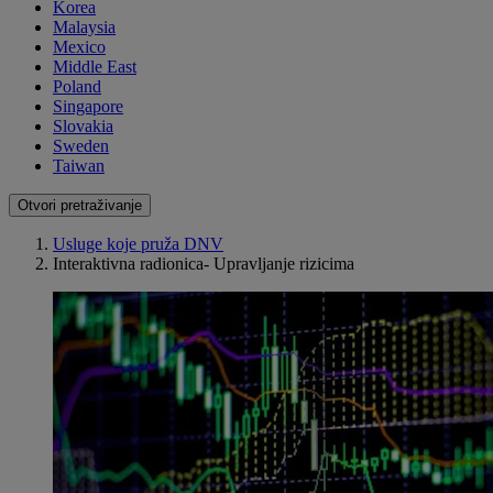
Korea
Malaysia
Mexico
Middle East
Poland
Singapore
Slovakia
Sweden
Taiwan
Otvori pretraživanje
Usluge koje pruža DNV
Interaktivna radionica- Upravljanje rizicima