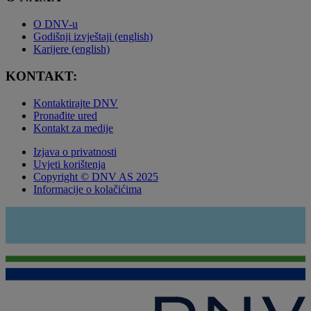
O DNV-u
Godišnji izvještaji (english)
Karijere (english)
KONTAKT:
Kontaktirajte DNV
Pronađite ured
Kontakt za medije
Izjava o privatnosti
Uvjeti korištenja
Copyright © DNV AS 2025
Informacije o kolačićima