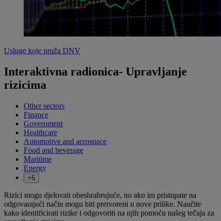
Usluge koje pruža DNV
Interaktivna radionica- Upravljanje
rizicima
Other sectors
Finance
Government
Healthcare
Automotive and aerospace
Food and beverage
Maritime
Energy
+5
Rizici mogu djelovati obeshrabrujuće, no ako im pristupate na
odgovarajući način mogu biti pretvoreni u nove prilike. Naučite
kako identificirati rizike i odgovoriti na njih pomoću našeg tečaja za