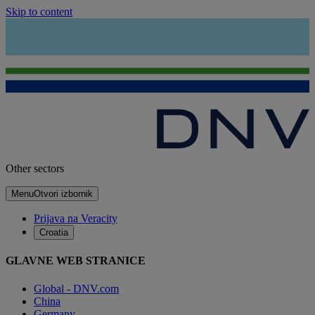
Skip to content
Other sectors
Menu
Otvori izbornik
Prijava na Veracity
Croatia
GLAVNE WEB STRANICE
Global - DNV.com
China
Germany