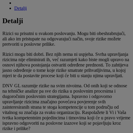
Detalji
Detalji
Rizici su prisutni u svakom poslovanju. Mogu biti obeshrabrujući,
ali ako im pristupate na odgovarajući način, svoje rizike možete
pretvoriti u poslovne prilike.
Rizici mogu biti dobri. Bez njih nema ni uspjeha. Svrha upravljanja
rizicima nije eliminirati ih, već razumjeti kako biste mogli upravo na
osnovi njihova postojanja ostvariti određene prednosti. To zahtijeva
jasno određenje o tome koje rizike smatrate prihvatljivima, u kojoj
mjeri te da postavite procese koji će biti u stanju njima upravljati.
DNV GL razumije rizike na svim nivoima. Od onih koji se odnose
na tehničke analize pa sve do rizika u poslovnim procesima i
dugoročnim poslovnim strategijama. Ispravno i odgovorno
upravljanje rizicima značajno povećava povjerenje svih
zainteresiranih strana te stoga kompetencije u tom području od
vitalnog su značaja za svaku organizaciju. Raspolažete li Vi i Vaša
tvrtka kompetentnim pojedincima i timovima koji će u pravo vrijeme
ispravno odgovoriti na poslovne izazove koji se pojavljuju kroz
rizike i prilike?