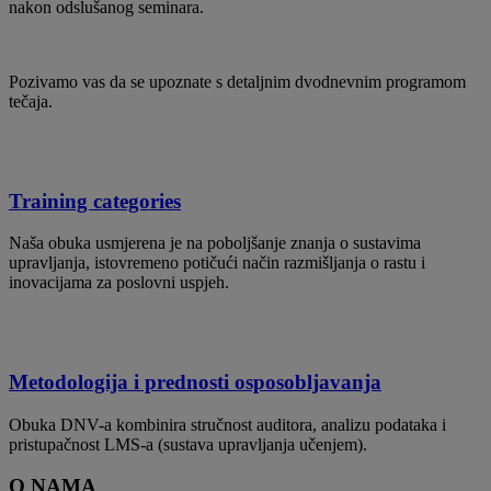
nakon odslušanog seminara.
Pozivamo vas da se upoznate s detaljnim dvodnevnim programom
tečaja.
Training categories
Naša obuka usmjerena je na poboljšanje znanja o sustavima
upravljanja, istovremeno potičući način razmišljanja o rastu i
inovacijama za poslovni uspjeh.
Metodologija i prednosti osposobljavanja
Obuka DNV-a kombinira stručnost auditora, analizu podataka i
pristupačnost LMS-a (sustava upravljanja učenjem).
O NAMA