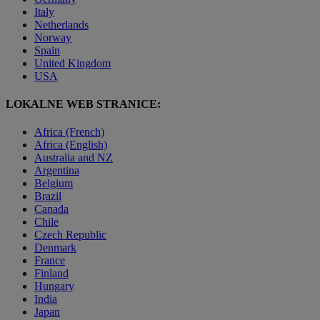
Italy
Netherlands
Norway
Spain
United Kingdom
USA
LOKALNE WEB STRANICE:
Africa (French)
Africa (English)
Australia and NZ
Argentina
Belgium
Brazil
Canada
Chile
Czech Republic
Denmark
France
Finland
Hungary
India
Japan