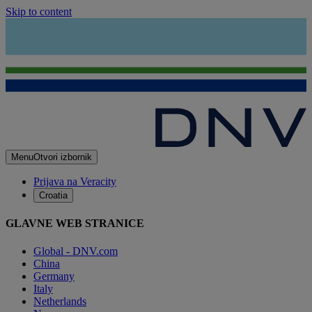
Skip to content
Menu
Otvori izbornik
Prijava na Veracity
Croatia
GLAVNE WEB STRANICE
Global - DNV.com
China
Germany
Italy
Netherlands