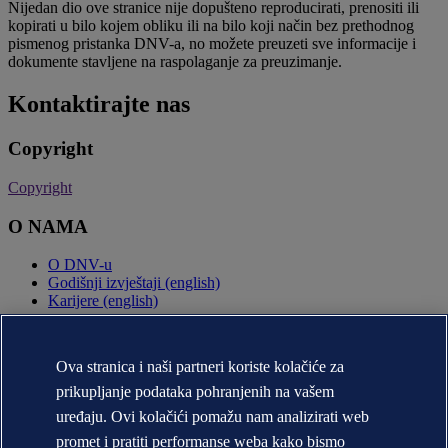
Nijedan dio ove stranice nije dopušteno reproducirati, prenositi ili
kopirati u bilo kojem obliku ili na bilo koji način bez prethodnog
pismenog pristanka DNV-a, no možete preuzeti sve informacije i
dokumente stavljene na raspolaganje za preuzimanje.
Kontaktirajte nas
Copyright
Copyright
O NAMA
O DNV-u
Godišnji izvještaji (english)
Karijere (english)
KONTAKT:
Ova stranica i naši partneri koriste kolačiće za
Kontaktirajte DNV
prikupljanje podataka pohranjenih na vašem
Pronađite ured
Kontakt za medije
uređaju. Ovi kolačići pomažu nam analizirati web
promet i pratiti performanse weba kako bismo