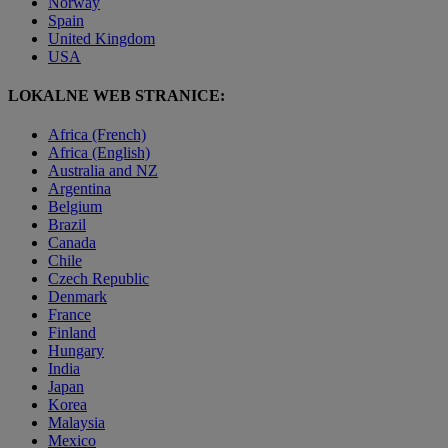
Norway
Spain
United Kingdom
USA
LOKALNE WEB STRANICE:
Africa (French)
Africa (English)
Australia and NZ
Argentina
Belgium
Brazil
Canada
Chile
Czech Republic
Denmark
France
Finland
Hungary
India
Japan
Korea
Malaysia
Mexico