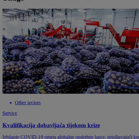
Other sectors
Service
Kvalifikacija dobavljača tijekom krize
Izbijanje COVID-19 ometa globalne opskrbne lance, prisiljavajući kom