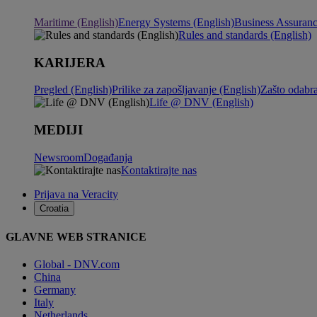
Maritime (English)
Energy Systems (English)
Business Assuranc
Rules and standards (English)
KARIJERA
Pregled (English)
Prilike za zapošljavanje (English)
Zašto odabr
Life @ DNV (English)
MEDIJI
Newsroom
Događanja
Kontaktirajte nas
Prijava na Veracity
Croatia
GLAVNE WEB STRANICE
Global - DNV.com
China
Germany
Italy
Netherlands