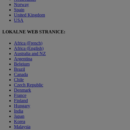
Norway
Spain
United Kingdom
USA
LOKALNE WEB STRANICE:
Africa (French)
Africa (English)
Australia and NZ
Argentina
Belgium
Brazil
Canada
Chile
Czech Republic
Denmark
France
Finland
Hungary
India
Japan
Korea
Malaysia