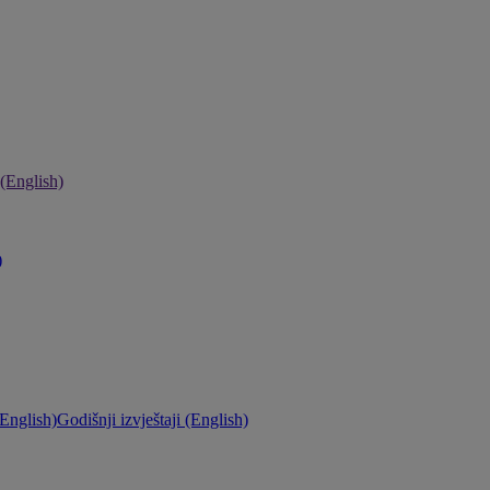
 (English)
)
English)
Godišnji izvještaji (English)