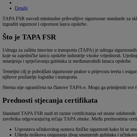
Detalji
TAPA FSR navodi minimalne prihvatljive sigurnosne standarde za skladi
izgraditi sigurnost i otpornost lanca opskrbe.
Što je TAPA FSR
Udruga za zaštitu imovine u transportu (TAPA) je udruga sigurnosnih str
koje su zajedničke lancu opskrbe industrije visoke vrijednosti. Ujedinj
smanjenja i sprječavanja gubitaka iz međunarodnih lanaca opskrbe.
Temeljni cilj je poboljšati sigurnosne prakse u prijevozu tereta i os
njihove pružatelje logistike i transporta.
Shema nije ograničena na članove TAPA-e. Mogu ga primijeniti sve tvr
Prednosti stjecanja certifikata
Standard TAPA FSR nudi tri razine certificiranja od strane odobrenih n
završetka odgovarajućeg tečaja TAPA obuke. Među prednostima certif
Uspostava učinkovitog sustava fizičke sigurnosti kako bi se sm
Ušteda troškova osiguranja zbog smanjenih gubitaka i učinkovit