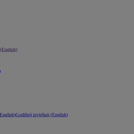
 (English)
)
English)
Godišnji izvještaji (English)