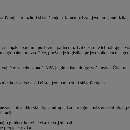
štenje u tranzitu i skladištenje. Uključujući zahtjeve procjene rizika,
učnjaka i srodnih poslovnih partnera iz tvrtki visoke tehnologije i visok
uje globalne proizvođače, pružatelje logistike, prijevoznike tereta, age
iguravajućim zajednicama. TAPA je globalna udruga za članstvo. Članovi
tke koje se bave skladištenjem u tranzitu i skladištenjem.
ezavisnih auditorskih tijela udruge, kao i mogućnost samocertifikacije.
ikacije su:
anjio gubitak imovine visoke vrijednosti
e procjene rizika