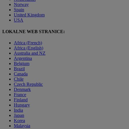
Norway
Spain
United Kingdom
USA
LOKALNE WEB STRANICE:
Africa (French)
Africa (English)
Australia and NZ
Argentina
Belgium
Brazil
Canada
Chile
Czech Republic
Denmark
France
Finland
Hungary
India
Japan
Korea
Malaysia