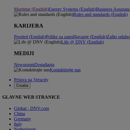
Maritime (English)
Energy Systems (English)
Business Assuranc
Rules and standards (English)
KARIJERA
Pregled (English)
Prilike za zapošljavanje (English)
Zašto odabr
Life @ DNV (English)
MEDIJI
Newsroom
Događanja
Kontaktirajte nas
Prijava na Veracity
Croatia
GLAVNE WEB STRANICE
Global - DNV.com
China
Germany
Italy
Netherlands