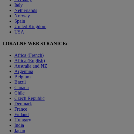
Italy
Netherlands
Norway
Spain
United Kingdom
USA
LOKALNE WEB STRANICE:
Africa (French)
Africa (English)
Australia and NZ
Argentina
Belgium
Brazil
Canada
Chile
Czech Republic
Denmark
France
Finland
Hungary
India
Japan