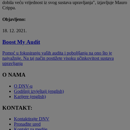
dobila veću vrijednost iz svog sustava upravljanja", izjavljuje Mauro
Crippa.
Objavljeno:
18. 12. 2021.
Boost My Audit
Pomoć u fokusiranju vaših audita i poboljšanja na ono što je
najvažnije. Na taj način postižete visoku učinkovitost sustava
upravljanja
O NAMA
O DNV-u
Godišnji izvještaji (english)
Karijere (english)
KONTAKT:
Kontaktirajte DNV
Pronađite ured
Kontakt za medije