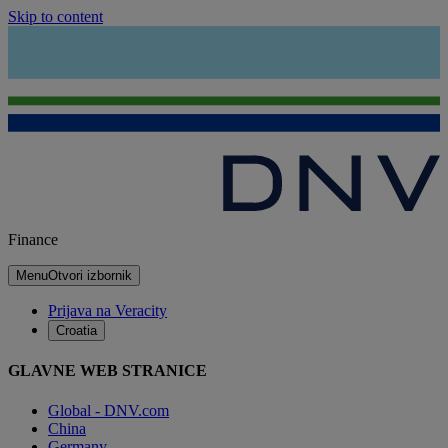
Skip to content
Finance
Menu
Otvori izbornik
Prijava na Veracity
Croatia
GLAVNE WEB STRANICE
Global - DNV.com
China
Germany