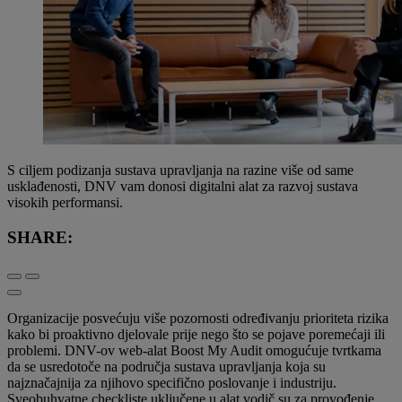
S ciljem podizanja sustava upravljanja na razine više od same
usklađenosti, DNV vam donosi digitalni alat za razvoj sustava
visokih performansi.
SHARE:
Organizacije posvećuju više pozornosti određivanju prioriteta rizika
kako bi proaktivno djelovale prije nego što se pojave poremećaji ili
problemi. DNV-ov web-alat Boost My Audit omogućuje tvrtkama
da se usredotoče na područja sustava upravljanja koja su
najznačajnija za njihovo specifično poslovanje i industriju.
Sveobuhvatne checkliste uključene u alat vodič su za provođenje