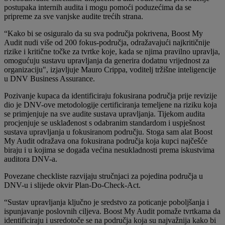
postupaka internih audita i mogu pomoći poduzećima da se
pripreme za sve vanjske audite trećih strana.
“Kako bi se osiguralo da su sva područja pokrivena, Boost My
Audit nudi više od 200 fokus-područja, odražavajući najkritičnije
rizike i kritične točke za tvrtke koje, kada se njima pravilno upravlja,
omogućuju sustavu upravljanja da generira dodatnu vrijednost za
organizaciju", izjavljuje Mauro Crippa, voditelj tržišne inteligencije
u DNV Business Assurance.
Pozivanje kupaca da identificiraju fokusirana područja prije revizije
dio je DNV-ove metodologije certificiranja temeljene na riziku koja
se primjenjuje na sve audite sustava upravljanja. Tijekom audita
procjenjuje se usklađenost s odabranim standardom i uspješnost
sustava upravljanja u fokusiranom području. Stoga sam alat Boost
My Audit odražava ona fokusirana područja koja kupci najčešće
biraju i u kojima se događa većina nesukladnosti prema iskustvima
auditora DNV-a.
Povezane checkliste razvijaju stručnjaci za pojedina područja u
DNV-u i slijede okvir Plan-Do-Check-Act.
“Sustav upravljanja ključno je sredstvo za poticanje poboljšanja i
ispunjavanje poslovnih ciljeva. Boost My Audit pomaže tvrtkama da
identificiraju i usredotoče se na područja koja su najvažnija kako bi