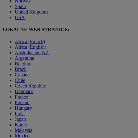
Norway
Spain
United Kingdom
USA
LOKALNE WEB STRANICE:
Africa (French)
Africa (English)
Australia and NZ
Argentina
Belgium
Brazil
Canada
Chile
Czech Republic
Denmark
France
Finland
Hungary
India
Japan
Korea
Malaysia
Mexico