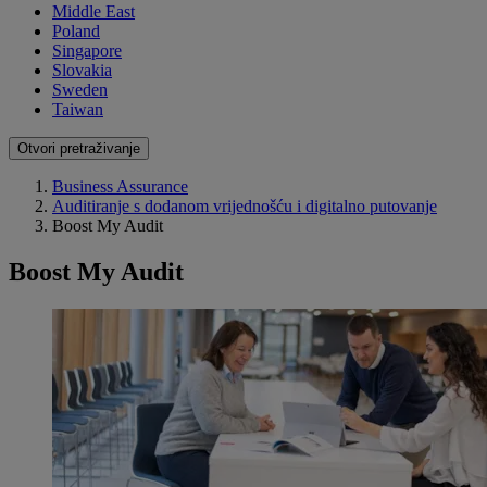
Middle East
Poland
Singapore
Slovakia
Sweden
Taiwan
Otvori pretraživanje
Business Assurance
Auditiranje s dodanom vrijednošću i digitalno putovanje
Boost My Audit
Boost My Audit