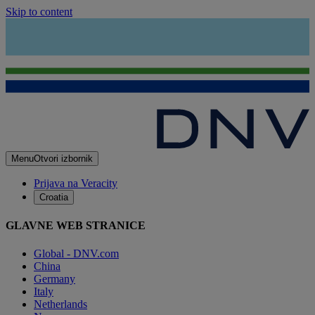
Skip to content
Menu
Otvori izbornik
Prijava na Veracity
Croatia
GLAVNE WEB STRANICE
Global - DNV.com
China
Germany
Italy
Netherlands