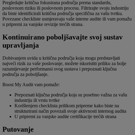
Pregledajte kritična fokusirana područja prema standardu,
poslovnom riziku ili poslovnom procesu. Filtrirajte svoju industriju
da biste identificirali kritična područja specifična za vašu tvrtku.
Povezane checkliste usmjeravaju vaše interne audite ili vam pomažu
u pripremi za vanjske revizije trećih strana.
Kontinuirano poboljšavajte svoj sustav
upravljanja
Dobivanjem uvida u kritična područja koja mogu predstavljati
najveći rizik za vaše poslovanje, možete iskoristiti priliku za bolje
razumijevanje performansi svog sustava i prepoznati ključna
područja za poboljšanje.
Boost My Audit vam pomaže:
Prepoznati ključna područja koja su posebno važna za vašu
industriju ili vrstu tvrtke
Korištenjem checklista prilikom pripreme kako biste na
strukturirani način povezali svoje aktivnosti internog audita
U pripremi za vanjske audite certifikacije trećih strana
Putovanje