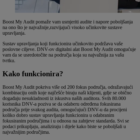
Boost My Audit pomaže vam usmjeriti audite i napore poboljšanja
na ono što je najvažnije,razvijajući visoko učinkovite sustave
upravljanja.
Sustav upravljanja koji funkcionira učinkovito podržava vaše
poslovne ciljeve. DNV-ov digitalni alat Boost My Audit omogućuje
vam da se usredotočite na područja koja su najvažnija za vašu
tvrtku.
Kako funkcionira?
Boost My Audit pokriva više od 200 fokus područja, odražavajući
kombinaciju onih koje najčešće biraju naši klijenti, gdje se obično
događaju nesukladnosti iz iskustva naših auditora. Svih 80.000
korisnika DNV-a poziva se da odaberu određena fokusirana
područja prije svakog audita, omogućujući DNV-u da procijeni
koliko dobro sustav upravljanja funkcionira u odabranim
fokusiranim područjima i u odnosu na zahtjeve standarda. Svi se
podaci prikupljaju, analiziraju i dijele kako biste se poboljšali u
najvažnijim područjima.