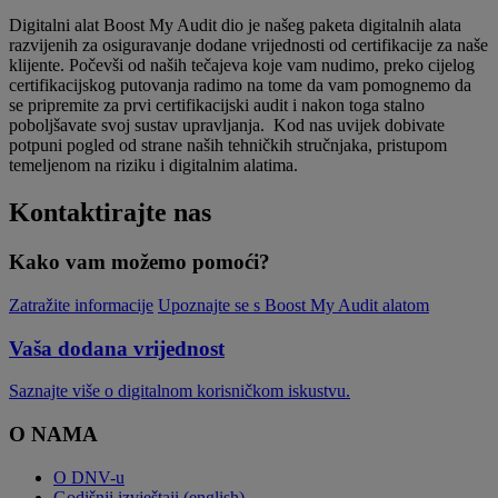
Digitalni alat Boost My Audit dio je našeg paketa digitalnih alata
razvijenih za osiguravanje dodane vrijednosti od certifikacije za naše
klijente. Počevši od naših tečajeva koje vam nudimo, preko cijelog
certifikacijskog putovanja radimo na tome da vam pomognemo da
se pripremite za prvi certifikacijski audit i nakon toga stalno
poboljšavate svoj sustav upravljanja. Kod nas uvijek dobivate
potpuni pogled od strane naših tehničkih stručnjaka, pristupom
temeljenom na riziku i digitalnim alatima.
Kontaktirajte nas
Kako vam možemo pomoći?
Zatražite informacije
Upoznajte se s Boost My Audit alatom
Vaša dodana vrijednost
Saznajte više o digitalnom korisničkom iskustvu.
O NAMA
O DNV-u
Godišnji izvještaji (english)