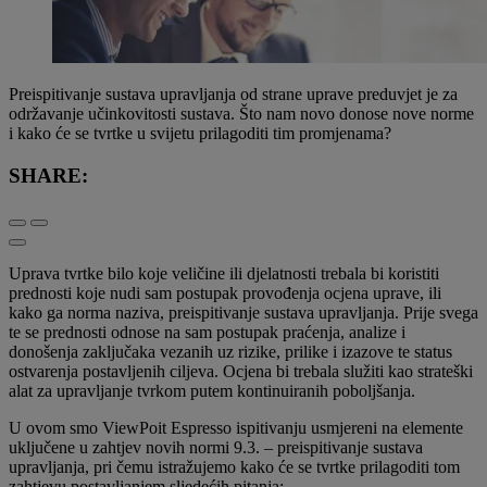
Preispitivanje sustava upravljanja od strane uprave preduvjet je za
održavanje učinkovitosti sustava. Što nam novo donose nove norme
i kako će se tvrtke u svijetu prilagoditi tim promjenama?
SHARE:
Uprava tvrtke bilo koje veličine ili djelatnosti trebala bi koristiti
prednosti koje nudi sam postupak provođenja ocjena uprave, ili
kako ga norma naziva, preispitivanje sustava upravljanja. Prije svega
te se prednosti odnose na sam postupak praćenja, analize i
donošenja zaključaka vezanih uz rizike, prilike i izazove te status
ostvarenja postavljenih ciljeva. Ocjena bi trebala služiti kao strateški
alat za upravljanje tvrkom putem kontinuiranih poboljšanja.
U ovom smo ViewPoit Espresso ispitivanju usmjereni na elemente
uključene u zahtjev novih normi 9.3. – preispitivanje sustava
upravljanja, pri čemu istražujemo kako će se tvrtke prilagoditi tom
zahtjevu postavljanjem sljedećih pitanja: