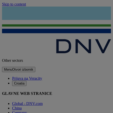
Skip to content
Other sectors
Menu
Otvori izbornik
Prijava na Veracity
Croatia
GLAVNE WEB STRANICE
Global - DNV.com
China
Germany