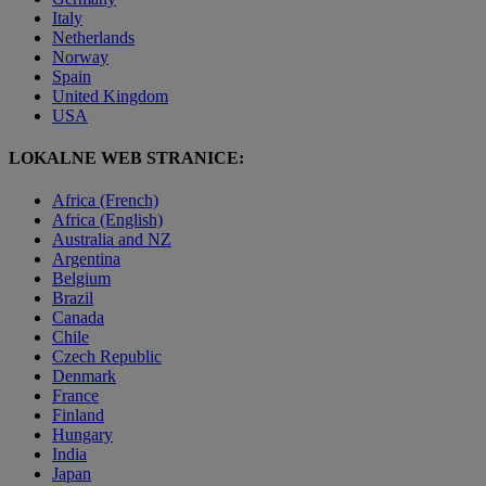
Italy
Netherlands
Norway
Spain
United Kingdom
USA
LOKALNE WEB STRANICE:
Africa (French)
Africa (English)
Australia and NZ
Argentina
Belgium
Brazil
Canada
Chile
Czech Republic
Denmark
France
Finland
Hungary
India
Japan