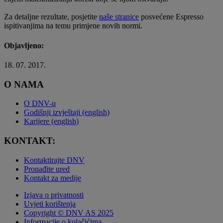
Za detaljne rezultate, posjetite
naše stranice
posvećene Espresso
ispitivanjima na temu primjene novih normi.
Objavljeno:
18. 07. 2017.
O NAMA
O DNV-u
Godišnji izvještaji (english)
Karijere (english)
KONTAKT:
Kontaktirajte DNV
Pronađite ured
Kontakt za medije
Izjava o privatnosti
Uvjeti korištenja
Copyright © DNV AS 2025
Informacije o kolačićima