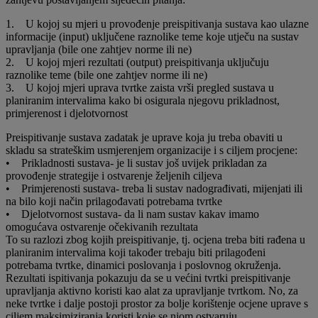
1. U kojoj su mjeri u provođenje preispitivanja sustava kao ulazne
informacije (input) uključene raznolike teme koje utječu na sustav
upravljanja (bile one zahtjev norme ili ne)
2. U kojoj mjeri rezultati (output) preispitivanja uključuju
raznolike teme (bile one zahtjev norme ili ne)
3. U kojoj mjeri uprava tvrtke zaista vrši pregled sustava u
planiranim intervalima kako bi osigurala njegovu prikladnost,
primjerenost i djelotvornost
Preispitivanje sustava zadatak je uprave koja ju treba obaviti u
skladu sa strateškim usmjerenjem organizacije i s ciljem procjene:
• Prikladnosti sustava- je li sustav još uvijek prikladan za
provođenje strategije i ostvarenje željenih ciljeva
• Primjerenosti sustava- treba li sustav nadograđivati, mijenjati ili
na bilo koji način prilagođavati potrebama tvrtke
• Djelotvornost sustava- da li nam sustav kakav imamo
omogućava ostvarenje očekivanih rezultata
To su razlozi zbog kojih preispitivanje, tj. ocjena treba biti rađena u
planiranim intervalima koji također trebaju biti prilagođeni
potrebama tvrtke, dinamici poslovanja i poslovnog okruženja.
Rezultati ispitivanja pokazuju da se u većini tvrtki preispitivanje
upravljanja aktivno koristi kao alat za upravljanje tvrtkom. No, za
neke tvrtke i dalje postoji prostor za bolje korištenje ocjene uprave s
ciljem maksimiziranja koristi koje se njom ostvaruju.