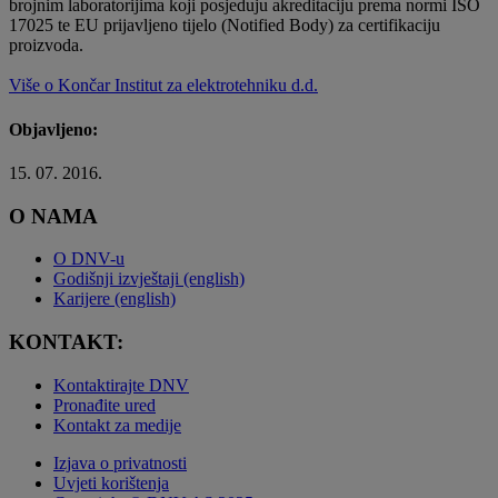
brojnim laboratorijima koji posjeduju akreditaciju prema normi ISO
17025 te EU prijavljeno tijelo (Notified Body) za certifikaciju
proizvoda.
Više o Končar Institut za elektrotehniku d.d.
Objavljeno:
15. 07. 2016.
O NAMA
O DNV-u
Godišnji izvještaji (english)
Karijere (english)
KONTAKT:
Kontaktirajte DNV
Pronađite ured
Kontakt za medije
Izjava o privatnosti
Uvjeti korištenja