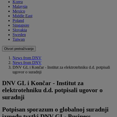
Korea
Malaysia
Mexico
Middle East
Poland
Singapore
Slovakia
Sweden
Taiwan
Otvori pretraživanje
News from DNV
News from DNV
DNV GL i Končar - Institut za elektrotehniku d.d. potpisali
ugovor o suradnji
DNV GL i Končar - Institut za
elektrotehniku d.d. potpisali ugovor o
suradnji
Potpisan sporazum o globalnoj suradnji
između tvrtki DNV GL- Business