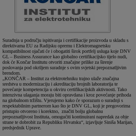
Suradnja u području ispitivanja i certifikacije proizvoda u skladu s
direktivama EU za Radijsku opremu i Elektromagnetsku
kompatibilnost ojačati će i obogatiti širok portfelj usluga koje DNV
GL – Business Assurance kao globalno certifikacijsko tijelo nudi,
dok će Končar Institutu otvoriti značajne prilike za širenje
poslovanja pod okriljem suradnje s ovim svjetski prepoznatljivim
brendom.
„KONČAR – Institut za elektrotehniku trajno ulaže značajna
sredstva u modernizaciju i akreditaciju brojnih laboratorija te
povećanje kompetencija u okviru certifikacijskih aktivnosti. Tako
intenzivna ulaganja moraju biti opravdana i kroz povećanje prihoda
na globalnom tržištu. Vjerujemo kako će sporazum o suradnji s
respektabilnim partnerom kao što je DNV GL, koji je pregovorima
pristupio otvoreno i korektno, značiti bolju globalnu
prepoznatljivost Instituta, omogućiti kontinuirani napredak za obje
strane te dobrobit za Republiku Hrvatsku“, izjavljuje Siniša Marijan,
predsjednik Uprave.