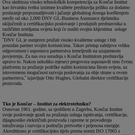
Ova simbioza visoko tehnoloških kompetencija za Končar Institut
kao hrvatsku tvrtku iznimne kvalitete predstavlja priliku za dodatno
postizanje prepoznatljivosti i jačanje globalnog dosega korištenjem
mreže od oko 2,000 DNV GL-Business Assurance djelatnika
uključenih u certifikacijsko poslovanje i prodajnih predstavnika u
različitim zemljama svijeta koji će nuditi svojim klijentima usluge
Končar Instituta.
˝DNV GL je usmjeren pružati visoko kvalitetne usluge i biti
pouzdan partner svojim korisnicima. Takav pristup zahtijeva veliku
odgovornost i uspostavu partnerstva temeljenih na uzajamnom
povjerenju. Za nas ova suradnja s Končar Institutom predstavlja
upravo to. Nakon nekoliko mjeseci pregovora uspostavili smo čvrstu
platformu za pružanje podrške našim korisnicima širom svijeta, uz
istovremenu mogućnost razvoja poslovanja za obje strane u ovom
partnerstvu,˝ izjavljuje Otto Hughes, Globalni direktor certifikacije
proizvoda.
Tko je Končar – Institut za elektrotehniku?
Osnovan 1961. godine, sa sjedištem u Zagrebu, Končar Institut
svoje poslovanje gradi na pružanju usluga ispitivanja, certifikacije,
dijagnostike električnih proizvoda i opreme te provođenju
istraživanja i razvoja u području pretvorbe i prijenosa energije.
Akreditirano je certifikacijsko tijelo prema normi ISO 17065 s