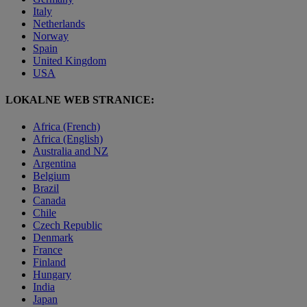
Italy
Netherlands
Norway
Spain
United Kingdom
USA
LOKALNE WEB STRANICE:
Africa (French)
Africa (English)
Australia and NZ
Argentina
Belgium
Brazil
Canada
Chile
Czech Republic
Denmark
France
Finland
Hungary
India
Japan