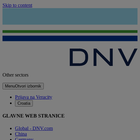
Skip to content
Other sectors
Menu
Otvori izbornik
Prijava na Veracity
Croatia
GLAVNE WEB STRANICE
Global - DNV.com
China
Germany