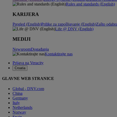
Rules and standards (English)
KARIJERA
Pregled (English)
Prilike za zapošljavanje (English)
Zašto odabr
Life @ DNV (English)
MEDIJI
Newsroom
Događanja
Kontaktirajte nas
Prijava na Veracity
Croatia
GLAVNE WEB STRANICE
Global - DNV.com
China
Germany
Italy
Netherlands
Norway
Spain