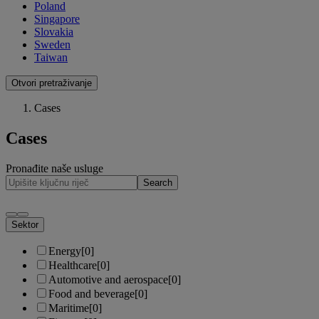
Poland
Singapore
Slovakia
Sweden
Taiwan
Otvori pretraživanje
Cases
Cases
Pronađite naše usluge
Search
Sektor
Energy
[0]
Healthcare
[0]
Automotive and aerospace
[0]
Food and beverage
[0]
Maritime
[0]