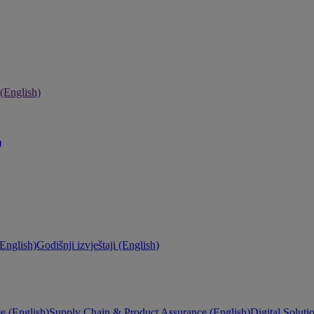
 (English)
)
English)
Godišnji izvještaji (English)
e (English)
Supply Chain & Product Assurance (English)
Digital Soluti