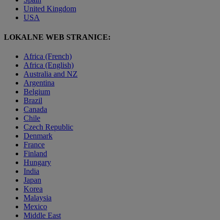
United Kingdom
USA
LOKALNE WEB STRANICE:
Africa (French)
Africa (English)
Australia and NZ
Argentina
Belgium
Brazil
Canada
Chile
Czech Republic
Denmark
France
Finland
Hungary
India
Japan
Korea
Malaysia
Mexico
Middle East