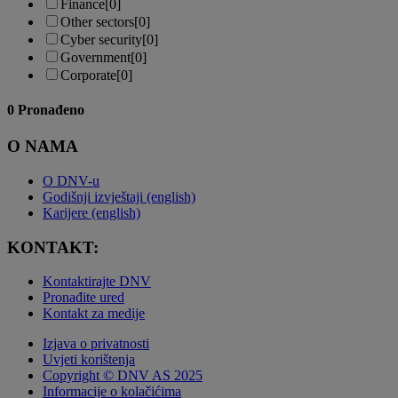
Finance
[0]
Other sectors
[0]
Cyber security
[0]
Government
[0]
Corporate
[0]
0
Pronađeno
O NAMA
O DNV-u
Godišnji izvještaji (english)
Karijere (english)
KONTAKT:
Kontaktirajte DNV
Pronađite ured
Kontakt za medije
Izjava o privatnosti
Uvjeti korištenja
Copyright © DNV AS 2025
Informacije o kolačićima