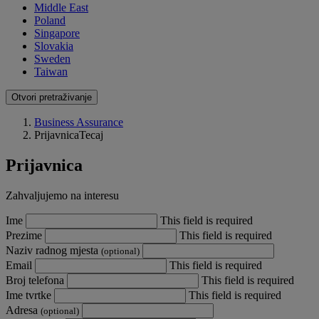
Middle East
Poland
Singapore
Slovakia
Sweden
Taiwan
Otvori pretraživanje
Business Assurance
PrijavnicaTecaj
Prijavnica
Zahvaljujemo na interesu
Ime
This field is required
Prezime
This field is required
Naziv radnog mjesta
(optional)
Email
This field is required
Broj telefona
This field is required
Ime tvrtke
This field is required
Adresa
(optional)