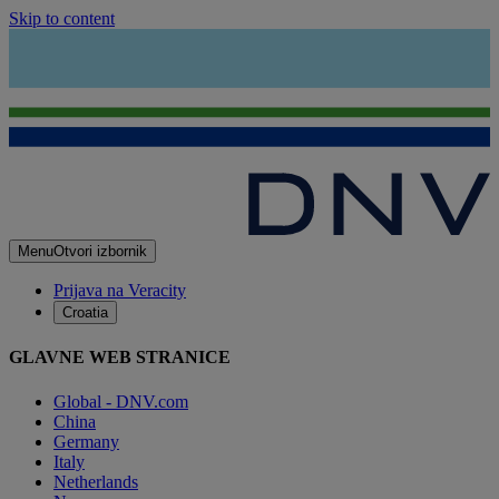
Skip to content
Menu
Otvori izbornik
Prijava na Veracity
Croatia
GLAVNE WEB STRANICE
Global - DNV.com
China
Germany
Italy
Netherlands