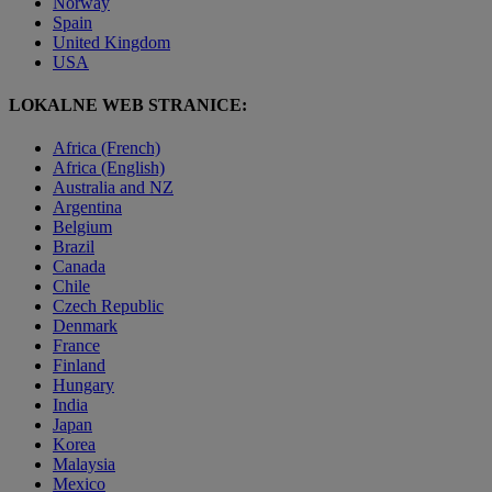
Norway
Spain
United Kingdom
USA
LOKALNE WEB STRANICE:
Africa (French)
Africa (English)
Australia and NZ
Argentina
Belgium
Brazil
Canada
Chile
Czech Republic
Denmark
France
Finland
Hungary
India
Japan
Korea
Malaysia
Mexico