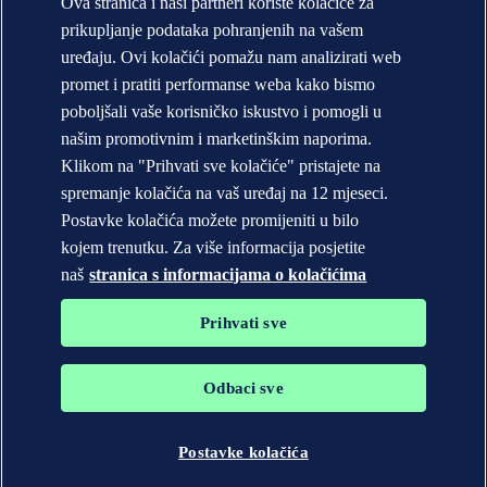
Ova stranica i naši partneri koriste kolačiće za
Kontaktirajte DNV
prikupljanje podataka pohranjenih na vašem
Pronađite ured
Kontakt za medije
uređaju. Ovi kolačići pomažu nam analizirati web
promet i pratiti performanse weba kako bismo
Izjava o privatnosti
Uvjeti korištenja
poboljšali vaše korisničko iskustvo i pomogli u
Copyright © DNV AS 2025
našim promotivnim i marketinškim naporima.
Informacije o kolačićima
Klikom na "Prihvati sve kolačiće" pristajete na
spremanje kolačića na vaš uređaj na 12 mjeseci.
Postavke kolačića možete promijeniti u bilo
kojem trenutku. Za više informacija posjetite
naš
stranica s informacijama o kolačićima
Prihvati sve
Odbaci sve
Zaštitni znakovi DNV GL®, DNV®, Horizon Graphic i Det
Norske Veritas® vlasništvo su tvrtki u grupi Det Norske Veritas. Sva
prava pridržana.
Postavke kolačića
WHEN TRUST MATTERS