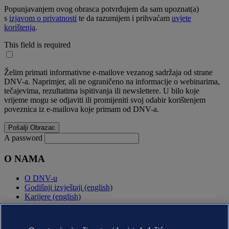
Popunjavanjem ovog obrasca potvrđujem da sam upoznat(a)
s
izjavom o privatnosti
te da razumijem i prihvaćam
uvjete
korištenja
.
This field is required
Želim primati informativne e-mailove vezanog sadržaja od strane
DNV-a. Naprimjer, ali ne ograničeno na informacije o webinarima,
tečajevima, rezultatima ispitivanja ili newslettere. U bilo koje
vrijeme mogu se odjaviti ili promijeniti svoj odabir korištenjem
poveznica iz e-mailova koje primam od DNV-a.
A password
O NAMA
O DNV-u
Godišnji izvještaji (english)
Karijere (english)
KONTAKT: