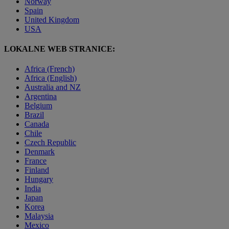
Norway
Spain
United Kingdom
USA
LOKALNE WEB STRANICE:
Africa (French)
Africa (English)
Australia and NZ
Argentina
Belgium
Brazil
Canada
Chile
Czech Republic
Denmark
France
Finland
Hungary
India
Japan
Korea
Malaysia
Mexico