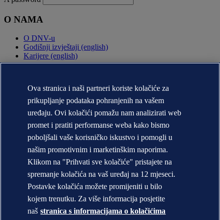
O NAMA
O DNV-u
Godišnji izvještaji (english)
Karijere (english)
KONTAKT:
Ova stranica i naši partneri koriste kolačiće za
Kontaktirajte DNV
prikupljanje podataka pohranjenih na vašem
Pronađite ured
Kontakt za medije
uređaju. Ovi kolačići pomažu nam analizirati web
promet i pratiti performanse weba kako bismo
Izjava o privatnosti
Uvjeti korištenja
poboljšali vaše korisničko iskustvo i pomogli u
Copyright © DNV AS 2025
našim promotivnim i marketinškim naporima.
Informacije o kolačićima
Klikom na "Prihvati sve kolačiće" pristajete na
spremanje kolačića na vaš uređaj na 12 mjeseci.
Postavke kolačića možete promijeniti u bilo
kojem trenutku. Za više informacija posjetite
naš
stranica s informacijama o kolačićima