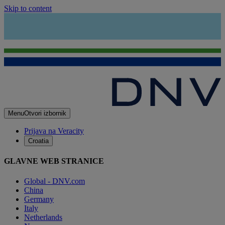
Skip to content
Menu
Otvori izbornik
Prijava na Veracity
Croatia
GLAVNE WEB STRANICE
Global - DNV.com
China
Germany
Italy
Netherlands